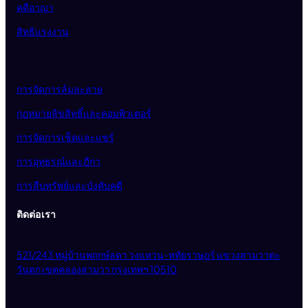
คดีอาญา
สิทธิแรงงาน
การจัดการล้มละลาย
กฎหมายลิขสิทธิ์และคอมพิวเตอร์
การจัดการเช็คและแชร์
การอุทธรณ์และฎีกา
การสืบทรัพย์และบังคับคดี
ติดต่อเรา
521/243 หมู่บ้านพฤกษ์ลดา วงแหวน-หทัยราษฎร์ แขวงสามวาตะ
วันตก เขตคลองสามวา กรุงเทพฯ 10510