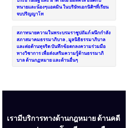
ทนายและน้องๆแอดมิน ในบริษัทเอกนิติฯที่เรียน
จบปริญญาโท
สภาทนายความในพระบรมราชูปถัมภ์ ผนึกกำลัง
สภาสมาคมธรรมาภิบาล , มูลนิธิธรรมาภิบาล
และต่อต้านทุจริต บันทึกข้อตกลงความร่วมมือ
ทางวิชาการ เพื่อส่งเสริมความรู้ด้านธรรมาภิ
บาล ด้านกฏหมาย และด้านอื่นๆ
เรามีบริการทางด้านกฎหมาย ด้านคดี