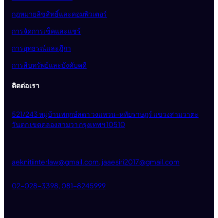
กฎหมายลิขสิทธิ์และคอมพิวเตอร์
การจัดการเช็คและแชร์
การอุทธรณ์และฎีกา
การสืบทรัพย์และบังคับคดี
ติดต่อเรา
521/243 หมู่บ้านพฤกษ์ลดา วงแหวน-หทัยราษฎร์ แขวงสามวาตะ
วันตก เขตคลองสามวา กรุงเทพฯ 10510
aeknitiinterlaw@gmail.com, jaaesiri2017@gmail.com
02-028-3398, 081-8245999