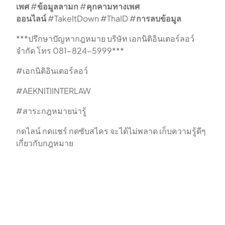
เพศ
#
ข้อมูลลามก
#
คุกคามทางเพศ
ออนไลน์
#TakeItDown #ThaID #
การลบข้อมูล
***ปรึกษาปัญหากฎหมาย บริษัท เอกนิติอินเตอร์ลอว์
จำกัด โทร 081-824-5999***
#เอกนิติอินเตอร์ลอว์
#AEKNITIINTERLAW
#สาระกฎหมายน่ารู้
กดไลน์ กดแชร์ กดซับสไคร จะได้ไม่พลาด เก็บความรู้ดีๆ
เกี่ยวกับกฎหมาย