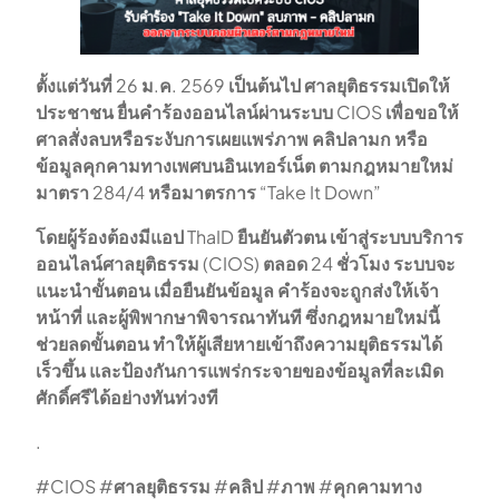
ตั้งแต่วันที่
26
ม
.
ค
. 2569
เป็นต้นไป
ศาลยุติธรรมเปิดให้
ประชาชน
ยื่นคำร้องออนไลน์ผ่านระบบ
CIOS
เพื่อขอให้
ศาลสั่งลบหรือระงับการเผยแพร่ภาพ
คลิปลามก
หรือ
ข้อมูลคุกคามทางเพศบนอินเทอร์เน็ต
ตามกฎหมายใหม่
มาตรา
284/4
หรือมาตรการ
“Take It Down”
โดยผู้ร้องต้องมีแอป
ThaID
ยืนยันตัวตน
เข้าสู่ระบบบริการ
ออนไลน์ศาลยุติธรรม
(CIOS)
ตลอด
24
ชั่วโมง
ระบบจะ
แนะนำขั้นตอน
เมื่อยืนยันข้อมูล
คำร้องจะถูกส่งให้เจ้า
หน้าที่
และผู้พิพากษาพิจารณาทันที
ซึ่งกฎหมายใหม่นี้
ช่วยลดขั้นตอน
ทำให้ผู้เสียหายเข้าถึงความยุติธรรมได้
เร็วขึ้น
และป้องกันการแพร่กระจายของข้อมูลที่ละเมิด
ศักดิ์ศรีได้อย่างทันท่วงที
.
#CIOS #
ศาลยุติธรรม
#
คลิป
#
ภาพ
#
คุกคามทาง