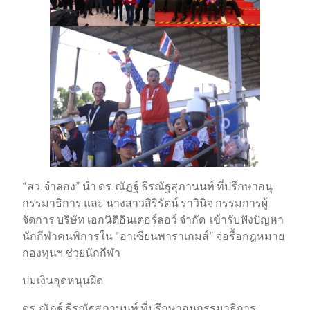
“สว.จำลอง” นำ ดร.ณัฏฐ์ ธีรณัฐสุภานนท์ ที่ปรึกษาอนุ
กรรมาธิการ และ นางสาวสิริรัตน์ ราวินิจ กรรมการผู้
จัดการ บริษัท เอกนิติอินเตอร์ลอว์ จำกัด เข้ารับฟังปัญหา
นักกีฬาคนพิการใน “อาเซียนพาราเกมส์” จ่อรื้อกฎหมาย
กองทุนฯ ช่วยนักกีฬา
ปมเงินอุดหนุนฝืด
ดร.ณัฏฐ์ ธีรณัฐสุภานนท์ ที่ปรึกษาอนุกรรมาธิการ