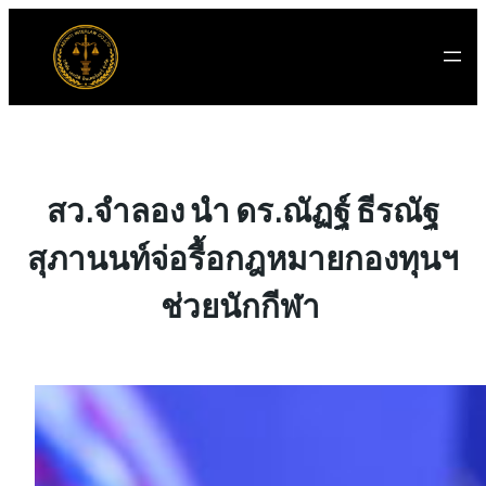
ข้าม
ไป
ยัง
เนื้อหา
สว.จำลอง นำ ดร.ณัฏฐ์ ธีรณัฐ
สุภานนท์จ่อรื้อกฎหมายกองทุนฯ
ช่วยนักกีฬา