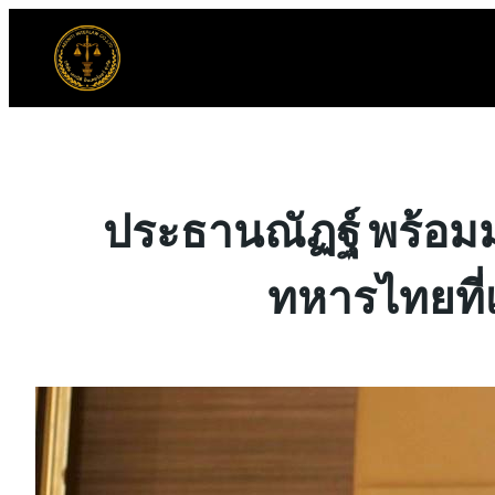
ข้าม
ไป
ยัง
เนื้อหา
ประธานณัฏฐ์ พร้อม
ทหารไทยที่เ